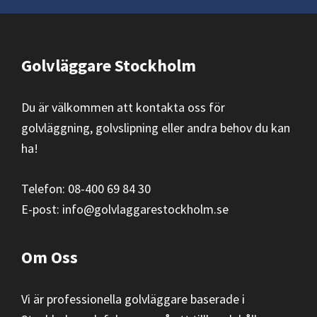
Footer
Golvläggare Stockholm
Du är välkommen att kontakta oss för
golvläggning,
golvslipning
eller andra behov du kan
ha!
Telefon: 08-400 69 84 30
E-post:
info@golvlaggarestockholm.se
Om Oss
Vi är professionella golvläggare baserade i