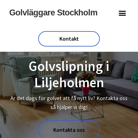
Hoppa
Hoppa
Golvläggare Stockholm
till
till
huvudinnehåll
sidfot
Kontakt
Golvslipning i
Liljeholmen
Är det dags för golvet att få nytt liv? Kontakta oss
så hjälper vi dig!
Kontakta oss