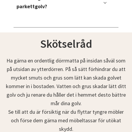
parkettgolv?
Vi har metoder som kan minska knarrande golv med upp till
95%!
Skötselråd
Vi kan dock inte garantera helt tysta parkettgolv, men vår
metod kan göra betydande förbättringar för de flesta golv.
Ha gärna en ordentlig dörrmatta på insidan såväl som
på utsidan av ytterdörren. På så sätt förhindrar du att
mycket smuts och grus som lätt kan skada golvet
kommer in i bostaden. Vatten och grus skadar lätt ditt
golv och ju renare du håller det i hemmet desto bättre
mår dina golv.
Se till att du är försiktig när du flyttar tyngre möbler
och förse dem gärna med möbeltassar för utökat
skydd.