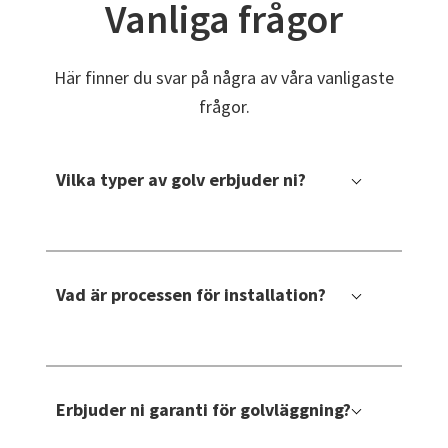
Vanliga frågor
Här finner du svar på några av våra vanligaste
frågor.
Vilka typer av golv erbjuder ni?
Vi har ett omfattande sortiment av golvmaterial, inklusive
trägolv, parkett, laminat, vinyl, linoleum samt sten- och
Vad är processen för installation?
klinkergolv. Dessutom erbjuder vi installations tjänster för alla
våra golvtyper.
Vårt team av erfarna installatörer besöker ditt hem eller
företag för att utvärdera projektet och ta mått på utrymmet.
Erbjuder ni garanti för golvläggning?
Efter det ger vi dig en offert för installationen och ger råd om de
bästa golvalternativen för ditt behov.