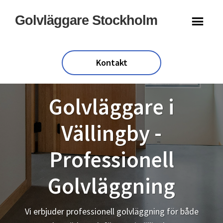
Hoppa
Hoppa
Golvläggare Stockholm
till
till
huvudinnehåll
sidfot
Kontakt
Golvläggare i
Vällingby -
Professionell
Golvläggning
Vi erbjuder professionell golvläggning för både