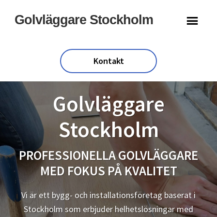
Hoppa
Hoppa
Golvläggare Stockholm
till
till
huvudinnehåll
sidfot
Kontakt
Golvläggare
Stockholm
PROFESSIONELLA GOLVLÄGGARE
MED FOKUS PÅ KVALITET
Vi är ett bygg- och installationsföretag baserat i
Stockholm som erbjuder helhetslösningar med