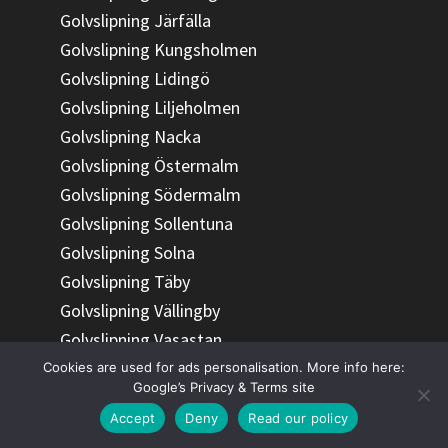
Golvslipning Järfälla
Golvslipning Kungsholmen
Golvslipning Lidingö
Golvslipning Liljeholmen
Golvslipning Nacka
Golvslipning Östermalm
Golvslipning Södermalm
Golvslipning Sollentuna
Golvslipning Solna
Golvslipning Täby
Golvslipning Vällingby
Golvslipning Vasastan
Cookies are used for ads personalisation. More info here:
Google’s Privacy & Terms site
Accept
Deny
Read our policy