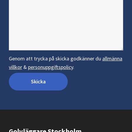
Genom att trycka på skicka godkänner du
allmänna
villkor
&
personuppgiftspolicy
.
Footer
Golvläggare Stockholm